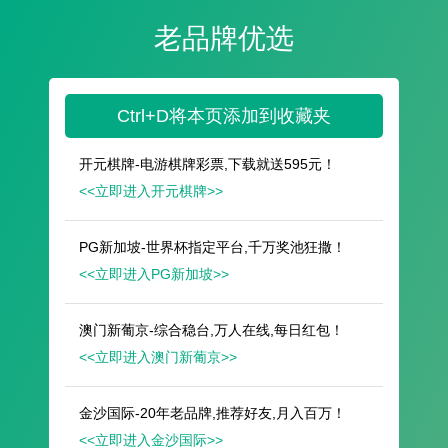
遥想公瑾当年，小乔初嫁了，雄姿英发。
羽扇纶巾，谈笑间，樯橹灰飞烟灭。
故国神游，多情应笑我，早生华发。
人生如梦，一尊还酹江月。